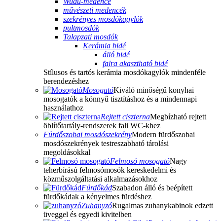
Wudu-medence
művészeti medencék
szekrényes mosdókagylók
pultmosdók
Talapzati mosdók
Kerámia bidé
álló bidé
falra akasztható bidé
Stílusos és tartós kerámia mosdókagylók mindenféle
berendezéshez
Mosogató
Kiváló minőségű konyhai
mosogatók a könnyű tisztításhoz és a mindennapi
használathoz
Rejtett ciszterna
Megbízható rejtett
öblítőtartály-rendszerek fali WC-khez
Fürdőszobai mosdószekrény
Modern fürdőszobai
mosdószekrények testreszabható tárolási
megoldásokkal
Felmosó mosogató
Nagy
teherbírású felmosómosók kereskedelmi és
közműszolgáltatási alkalmazásokhoz
Fürdőkád
Szabadon álló és beépített
fürdőkádak a kényelmes fürdéshez
Zuhanyzó
Rugalmas zuhanykabinok edzett
üveggel és egyedi kivitelben