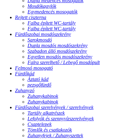
Dupla medencés mosogatók
Mosdókagylók
Egymedencés mosogatók
Rejtett ciszterna
Falba épített WC-tartály
Falba épített WC-tartály
Fürdőszobai mosdószekrény
Sarokmosdó
Dupla mosdós mosdószekrény
Szabadon álló mosdószekrény
Egyetlen mosdós mosdószekrény
Falra szerelhető / Lebegő mosdópult
Felmosó mosogató
Fürdőkád
Áztató kád
pezsgőfürdő
Zuhanyzó
Zuhanykabinok
Zuhanykabinok
Fürdőszobai szerelvények / szerelvények
Tartály alkatrészek
Lefolyók és szennyvízszerelvények
Csaptelepek
Tömlők és csatlakozók
Zuhanyfejek / Zuhanyszettek