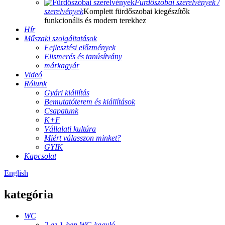
Fürdőszobai szerelvények /
szerelvények
Komplett fürdőszobai kiegészítők
funkcionális és modern terekhez
Hír
Műszaki szolgáltatások
Fejlesztési előzmények
Elismerés és tanúsítvány
márkagyár
Videó
Rólunk
Gyári kiállítás
Bemutatóterem és kiállítások
Csapatunk
K+F
Vállalati kultúra
Miért válasszon minket?
GYIK
Kapcsolat
English
kategória
WC
2 az 1-ben WC-kagyló