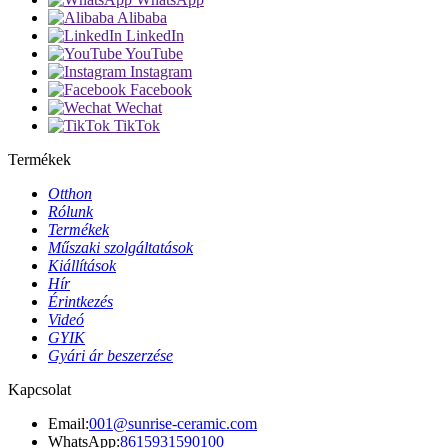
Alibaba
LinkedIn
YouTube
Instagram
Facebook
Wechat
TikTok
Termékek
Otthon
Rólunk
Termékek
Műszaki szolgáltatások
Kiállítások
Hír
Érintkezés
Videó
GYIK
Gyári ár beszerzése
Kapcsolat
Email:
001@sunrise-ceramic.com
WhatsApp:
8615931590100