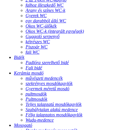
falhoz illeszkedő WC
Arany és színes WC-k
Gyerek WC
egy darabból álló WC
Okos WC-ülőkék
Okos WC-k (integrált egységek)
Guggoló serpenyő
kétrészes WC
Piszoár WC
fali WC
Bidék
Padlóra szerelhető bidé
Fali bidé
Kerámia mosdó
művészeti medencék
szekrényes mosdókagylók
Gyermek méretű mosdó
pultmosdók
Pultmosdók
Teljes talapzatú mosdókagylók
Szabálytalan alakú medence
Félig talapzatos mosdókagylók
Wudu-medence
Mosogató