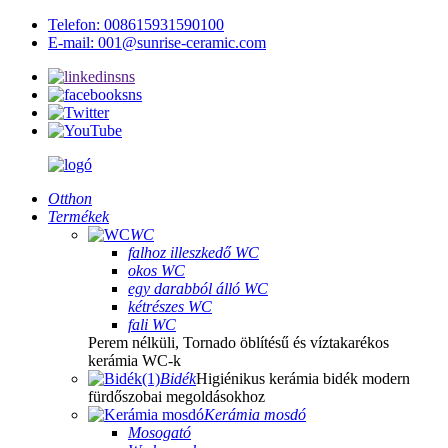
Telefon: 008615931590100
E-mail: 001@sunrise-ceramic.com
Otthon
Termékek
WC
falhoz illeszkedő WC
okos WC
egy darabból álló WC
kétrészes WC
fali WC
Perem nélküli, Tornado öblítésű és víztakarékos
kerámia WC-k
Bidék
Higiénikus kerámia bidék modern
fürdőszobai megoldásokhoz
Kerámia mosdó
Mosogató