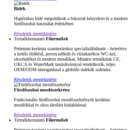
Bidék
Higiénikus bidé megoldások a fokozott kényelem és a modern
fürdőszobai használat érdekében
Részletek megtekintése
Termékbemutató
Fő
termékek
Prémium kerámia szaniterárukra specializálódtunk – beleértve
a kettős öblítésű, perem nélküli és víztakarékos WC-ket,
okosbidéket és modern mosdókat. Minden termékünk CE,
UKCA és WaterMark tanúsítvánnyal rendelkezik, teljes
OEM/ODM támogatással a globális márkák számára.
Részletek megtekintése
Fürdőszobai mosdószekrény
Funkcionális fürdőszobai mosdószekrények kerámia
mosdókkal és okos tárolási kialakítással
Részletek megtekintése
Termékbemutató
Fő
termékek
Prémium kerámia szaniterárukra specializálódtunk – beleértve