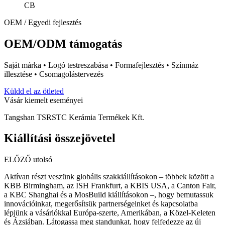
CB
OEM / Egyedi fejlesztés
OEM/ODM támogatás
Saját márka • Logó testreszabása • Formafejlesztés • Színmáz
illesztése • Csomagolástervezés
Küldd el az ötleted
Vásár kiemelt eseményei
Tangshan TSRSTC Kerámia Termékek Kft.
Kiállítási összejövetel
ELŐZŐ
utolsó
Aktívan részt veszünk globális szakkiállításokon – többek között a
KBB Birmingham, az ISH Frankfurt, a KBIS USA, a Canton Fair,
a KBC Shanghai és a MosBuild kiállításokon –, hogy bemutassuk
innovációinkat, megerősítsük partnerségeinket és kapcsolatba
lépjünk a vásárlókkal Európa-szerte, Amerikában, a Közel-Keleten
és Ázsiában. Látogassa meg standunkat, hogy felfedezze az új