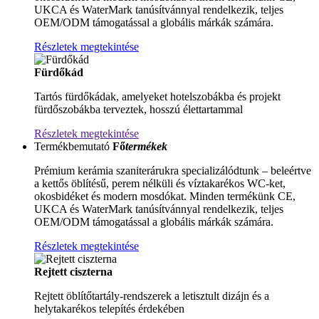
UKCA és WaterMark tanúsítvánnyal rendelkezik, teljes
OEM/ODM támogatással a globális márkák számára.
Részletek megtekintése
Fürdőkád
Tartós fürdőkádak, amelyeket hotelszobákba és projekt
fürdőszobákba terveztek, hosszú élettartammal
Részletek megtekintése
Termékbemutató
Fő
termékek
Prémium kerámia szaniterárukra specializálódtunk – beleértve
a kettős öblítésű, perem nélküli és víztakarékos WC-ket,
okosbidéket és modern mosdókat. Minden termékünk CE,
UKCA és WaterMark tanúsítvánnyal rendelkezik, teljes
OEM/ODM támogatással a globális márkák számára.
Részletek megtekintése
Rejtett ciszterna
Rejtett öblítőtartály-rendszerek a letisztult dizájn és a
helytakarékos telepítés érdekében