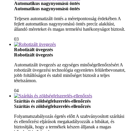
Automatikus nagynyomású öntés
Automatikus nagynyomású öntés
Teljesen automatizált öntés a méretpontosság érdekében A
fejlett automatikus nagynyomású öntés precíz alakítást,
állandó méreteket és magas termelési hatékonyságot biztosít.
03
Robotizált üvegezés
Robotizált üvegezés
Automatizált üvegezés az egységes minőségellenőrzésért A
robotizált üvegezési technológia egyenletes felületbevonatot,
jobb foltállóságot és stabil minőséget biztosít a teljes
tételszámon.
04
Szárítás és zöldségfelszerelés-ellenőrzés
Szárítás és zöldségfelszerelés-ellenőrzés
Folyamatszabályozás égetés előtt A szabványosított szárítási
és ellenőrzési eljárások megakadályozzák a hibákat, és
biztosítják, hogy a termékek készen álljanak a magas