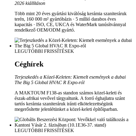
2026 kiállításon
Több mint 20 éves gyártási kiválóság kerámia szaniteráruk
terén, 160 000 m² gyártóbázis · 5 millió darabos éves
kapacitás · ISO, CE, UKCA és WaterMark tanúsítvánnyal
rendelkező OEM/ODM gyártó.
LEGUTÓBBI FRISSÍTÉSEK
Céghírek
Terjeszkedés a Közel-Keleten: Kiemelt események a dubai
The Big 5 Global HVAC R Expo-ról
A MAKTOUM F138-as standon számos közel-keleti és
észak-afrikai vevővel tárgyaltunk. A forró éghajlatra szánt
tartós kerámia szaniteráruk iránti elkötelezettségünk
megerősítette jelenlétünket a közel-keleti építőiparban.
LEGUTÓBBI FRISSÍTÉSEK