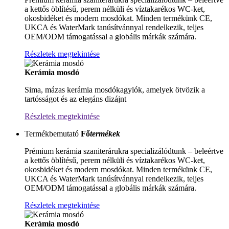
a kettős öblítésű, perem nélküli és víztakarékos WC-ket,
okosbidéket és modern mosdókat. Minden termékünk CE,
UKCA és WaterMark tanúsítvánnyal rendelkezik, teljes
OEM/ODM támogatással a globális márkák számára.
Részletek megtekintése
Kerámia mosdó
Sima, mázas kerámia mosdókagylók, amelyek ötvözik a
tartósságot és az elegáns dizájnt
Részletek megtekintése
Termékbemutató
Fő
termékek
Prémium kerámia szaniterárukra specializálódtunk – beleértve
a kettős öblítésű, perem nélküli és víztakarékos WC-ket,
okosbidéket és modern mosdókat. Minden termékünk CE,
UKCA és WaterMark tanúsítvánnyal rendelkezik, teljes
OEM/ODM támogatással a globális márkák számára.
Részletek megtekintése
Kerámia mosdó