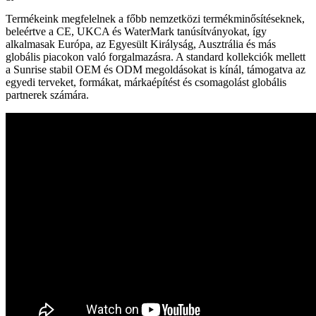
Termékeink megfelelnek a főbb nemzetközi termékminősítéseknek,
beleértve a CE, UKCA és WaterMark tanúsítványokat, így
alkalmasak Európa, az Egyesült Királyság, Ausztrália és más
globális piacokon való forgalmazásra. A standard kollekciók mellett
a Sunrise stabil OEM és ODM megoldásokat is kínál, támogatva az
egyedi terveket, formákat, márkaépítést és csomagolást globális
partnerek számára.