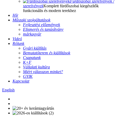
Fürdőszobai szerelvények /
szerelvények
Komplett fürdőszobai kiegészítők
funkcionális és modern terekhez
Hír
Műszaki szolgáltatások
Fejlesztési előzmények
Elismerés és tanúsítvány
márkagyár
Videó
Rólunk
Gyári kiállítás
Bemutatóterem és kiállítások
Csapatunk
K+F
Vállalati kultúra
Miért válasszon minket?
GYIK
Kapcsolat
English