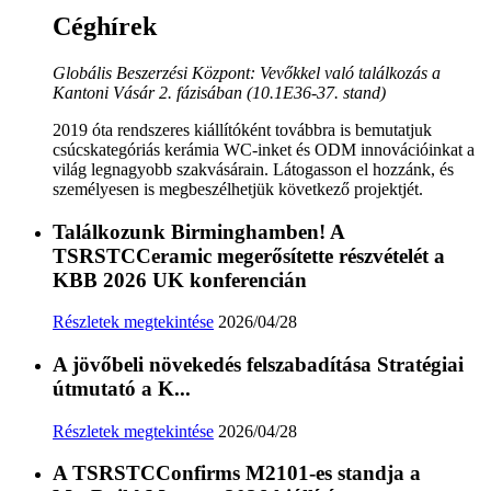
Céghírek
Globális Beszerzési Központ: Vevőkkel való találkozás a
Kantoni Vásár 2. fázisában (10.1E36-37. stand)
2019 óta rendszeres kiállítóként továbbra is bemutatjuk
csúcskategóriás kerámia WC-inket és ODM innovációinkat a
világ legnagyobb szakvásárain. Látogasson el hozzánk, és
személyesen is megbeszélhetjük következő projektjét.
Találkozunk Birminghamben! A
TSRSTCCeramic megerősítette részvételét a
KBB 2026 UK konferencián
Részletek megtekintése
2026/04/28
A jövőbeli növekedés felszabadítása Stratégiai
útmutató a K...
Részletek megtekintése
2026/04/28
A TSRSTCConfirms M2101-es standja a