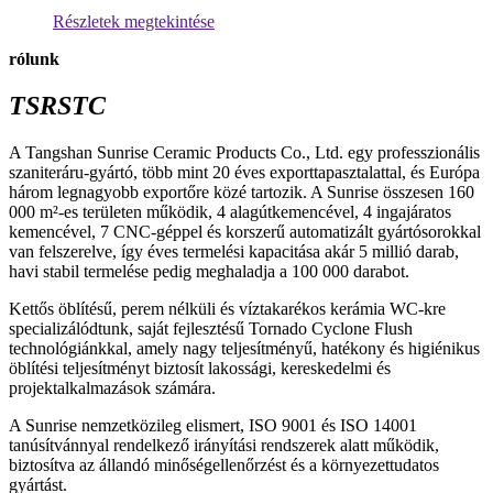
Részletek megtekintése
rólunk
TSRSTC
A Tangshan Sunrise Ceramic Products Co., Ltd. egy professzionális
szaniteráru-gyártó, több mint 20 éves exporttapasztalattal, és Európa
három legnagyobb exportőre közé tartozik. A Sunrise összesen 160
000 m²-es területen működik, 4 alagútkemencével, 4 ingajáratos
kemencével, 7 CNC-géppel és korszerű automatizált gyártósorokkal
van felszerelve, így éves termelési kapacitása akár 5 millió darab,
havi stabil termelése pedig meghaladja a 100 000 darabot.
Kettős öblítésű, perem nélküli és víztakarékos kerámia WC-kre
specializálódtunk, saját fejlesztésű Tornado Cyclone Flush
technológiánkkal, amely nagy teljesítményű, hatékony és higiénikus
öblítési teljesítményt biztosít lakossági, kereskedelmi és
projektalkalmazások számára.
A Sunrise nemzetközileg elismert, ISO 9001 és ISO 14001
tanúsítvánnyal rendelkező irányítási rendszerek alatt működik,
biztosítva az állandó minőségellenőrzést és a környezettudatos
gyártást.