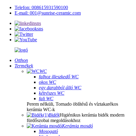
Telefon: 008615931590100
E-mail: 001@sunrise-ceramic.com
Otthon
Termékek
WC
falhoz illeszkedő WC
okos WC
egy darabból álló WC
kétrészes WC
fali WC
Perem nélküli, Tornado öblítésű és víztakarékos
kerámia WC-k
Bidék
Higiénikus kerámia bidék modern
fürdőszobai megoldásokhoz
Kerámia mosdó
Mosogató