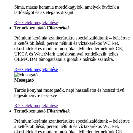
Sima, mázas kerámia mosdókagylók, amelyek ötvözik a
tartósságot és az elegáns dizájnt
Részletek megtekintése
Termékbemutató
Fő
termékek
Prémium kerámia szaniterárukra specializálódtunk – beleértve
a kettős öblítésű, perem nélküli és víztakarékos WC-ket,
okosbidéket és modern mosdókat. Minden termékünk CE,
UKCA és WaterMark tanúsítvánnyal rendelkezik, teljes
OEM/ODM támogatással a globális márkák számára.
Részletek megtekintése
Mosogató
Tartós konyhai mosogatók, napi használatra és hosszú távú
teljesítményre tervezve
Részletek megtekintése
Termékbemutató
Fő
termékek
Prémium kerámia szaniterárukra specializálódtunk – beleértve
a kettős öblítésű, perem nélküli és víztakarékos WC-ket,
okosbidéket és modern mosdókat. Minden termékünk CE,