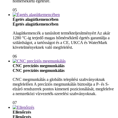
hőmérsékletű égetésre.
05
Égetés alagútkemencében
Égetés alagútkemencében
Alagútkemencék a tanúsított termékteljesítményért Az akár
1280 °C-ig terjedő magas hőmérsékletű égetés garantálja a
szilárdságot, a tartósságot és a CE, UKCA és WaterMark
követelményeknek való megfelelést.
06
CNC precíziós megmunkálás
CNC precíziós megmunkálás
CNC megmunkálás a globális telepítési szabványoknak
megfelelően A precíziós megmunkálás biztosítja a P- és S-
elzáró rendszerek pontos kimeneti pozicionálását, megfelelve
a nemzetközi vízvezeték-szerelési szabványoknak.
07
Ellenőrzés
Ellenőrzés