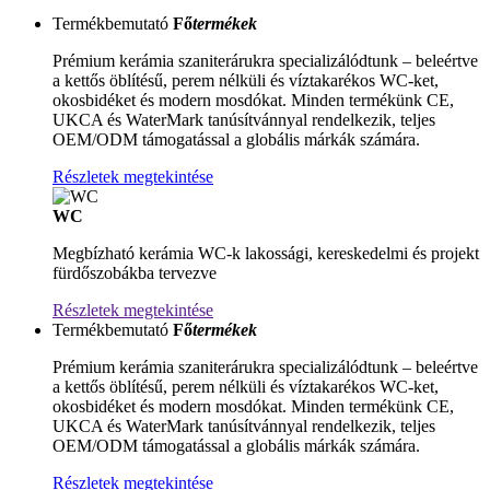
Termékbemutató
Fő
termékek
Prémium kerámia szaniterárukra specializálódtunk – beleértve
a kettős öblítésű, perem nélküli és víztakarékos WC-ket,
okosbidéket és modern mosdókat. Minden termékünk CE,
UKCA és WaterMark tanúsítvánnyal rendelkezik, teljes
OEM/ODM támogatással a globális márkák számára.
Részletek megtekintése
WC
Megbízható kerámia WC-k lakossági, kereskedelmi és projekt
fürdőszobákba tervezve
Részletek megtekintése
Termékbemutató
Fő
termékek
Prémium kerámia szaniterárukra specializálódtunk – beleértve
a kettős öblítésű, perem nélküli és víztakarékos WC-ket,
okosbidéket és modern mosdókat. Minden termékünk CE,
UKCA és WaterMark tanúsítvánnyal rendelkezik, teljes
OEM/ODM támogatással a globális márkák számára.
Részletek megtekintése