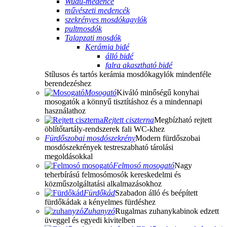
Wudu-medence
művészeti medencék
szekrényes mosdókagylók
pultmosdók
Talapzati mosdók
Kerámia bidé
álló bidé
falra akasztható bidé
Stílusos és tartós kerámia mosdókagylók mindenféle
berendezéshez
Mosogató
Kiváló minőségű konyhai
mosogatók a könnyű tisztításhoz és a mindennapi
használathoz
Rejtett ciszterna
Megbízható rejtett
öblítőtartály-rendszerek fali WC-khez
Fürdőszobai mosdószekrény
Modern fürdőszobai
mosdószekrények testreszabható tárolási
megoldásokkal
Felmosó mosogató
Nagy
teherbírású felmosómosók kereskedelmi és
közműszolgáltatási alkalmazásokhoz
Fürdőkád
Szabadon álló és beépített
fürdőkádak a kényelmes fürdéshez
Zuhanyzó
Rugalmas zuhanykabinok edzett
üveggel és egyedi kivitelben