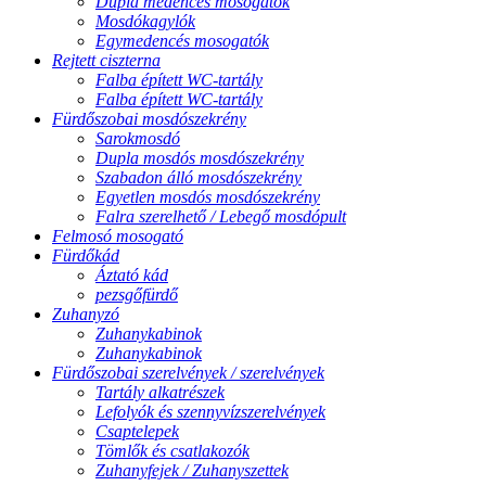
Dupla medencés mosogatók
Mosdókagylók
Egymedencés mosogatók
Rejtett ciszterna
Falba épített WC-tartály
Falba épített WC-tartály
Fürdőszobai mosdószekrény
Sarokmosdó
Dupla mosdós mosdószekrény
Szabadon álló mosdószekrény
Egyetlen mosdós mosdószekrény
Falra szerelhető / Lebegő mosdópult
Felmosó mosogató
Fürdőkád
Áztató kád
pezsgőfürdő
Zuhanyzó
Zuhanykabinok
Zuhanykabinok
Fürdőszobai szerelvények / szerelvények
Tartály alkatrészek
Lefolyók és szennyvízszerelvények
Csaptelepek
Tömlők és csatlakozók
Zuhanyfejek / Zuhanyszettek