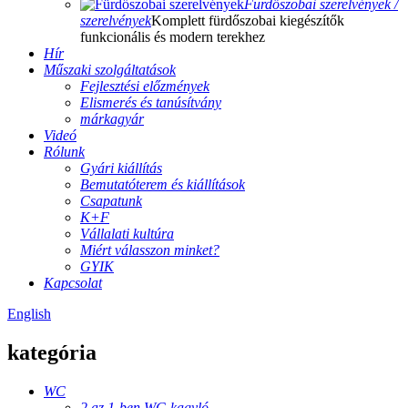
Fürdőszobai szerelvények /
szerelvények
Komplett fürdőszobai kiegészítők
funkcionális és modern terekhez
Hír
Műszaki szolgáltatások
Fejlesztési előzmények
Elismerés és tanúsítvány
márkagyár
Videó
Rólunk
Gyári kiállítás
Bemutatóterem és kiállítások
Csapatunk
K+F
Vállalati kultúra
Miért válasszon minket?
GYIK
Kapcsolat
English
kategória
WC
2 az 1-ben WC-kagyló