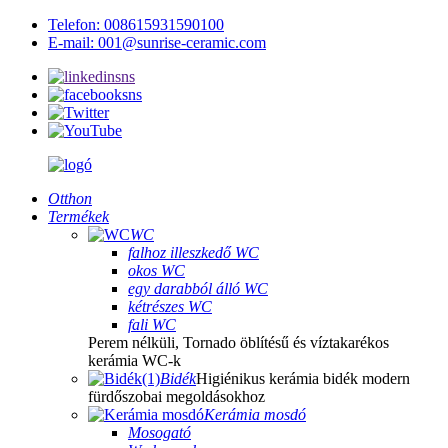
Telefon: 008615931590100
E-mail: 001@sunrise-ceramic.com
Otthon
Termékek
WC
falhoz illeszkedő WC
okos WC
egy darabból álló WC
kétrészes WC
fali WC
Perem nélküli, Tornado öblítésű és víztakarékos
kerámia WC-k
Bidék
Higiénikus kerámia bidék modern
fürdőszobai megoldásokhoz
Kerámia mosdó
Mosogató