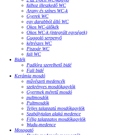
falhoz illeszkedő WC
Arany és színes WC-k
Gyerek WC
egy darabból álló WC
Okos WC-ülőkék
Okos WC-k (integrált egységek)
Guggoló serpenyő
kétrészes WC
Piszoár WC
fali WC
Bidék
Padlóra szerelhető bidé
Fali bidé
Kerámia mosdó
művészeti medencék
szekrényes mosdókagylók
Gyermek méretű mosdó
pultmosdók
Pultmosdók
Teljes talapzatú mosdókagylók
Szabálytalan alakú medence
Félig talapzatos mosdókagylók
Wudu-medence
Mosogató