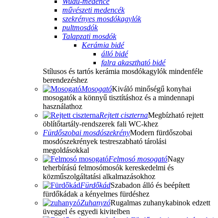
Wudu-medence
művészeti medencék
szekrényes mosdókagylók
pultmosdók
Talapzati mosdók
Kerámia bidé
álló bidé
falra akasztható bidé
Stílusos és tartós kerámia mosdókagylók mindenféle
berendezéshez
Mosogató
Kiváló minőségű konyhai
mosogatók a könnyű tisztításhoz és a mindennapi
használathoz
Rejtett ciszterna
Megbízható rejtett
öblítőtartály-rendszerek fali WC-khez
Fürdőszobai mosdószekrény
Modern fürdőszobai
mosdószekrények testreszabható tárolási
megoldásokkal
Felmosó mosogató
Nagy
teherbírású felmosómosók kereskedelmi és
közműszolgáltatási alkalmazásokhoz
Fürdőkád
Szabadon álló és beépített
fürdőkádak a kényelmes fürdéshez
Zuhanyzó
Rugalmas zuhanykabinok edzett
üveggel és egyedi kivitelben