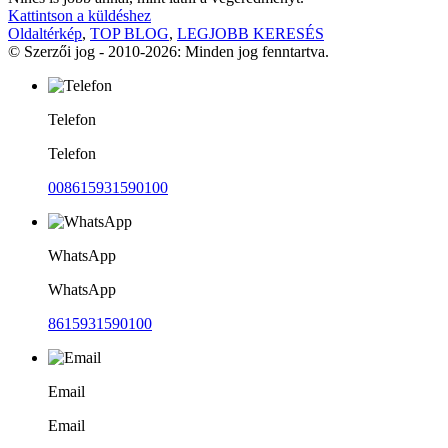
Kattintson a küldéshez
Oldaltérkép
,
TOP BLOG
,
LEGJOBB KERESÉS
© Szerzői jog - 2010-2026: Minden jog fenntartva.
Telefon
Telefon
008615931590100
WhatsApp
WhatsApp
8615931590100
Email
Email