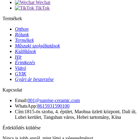
Wechat
TikTok
Termékek
Otthon
Rólunk
Termékek
Műszaki szolgáltatások
Kiállítások
Hír
Érintkezés
Videó
GYIK
Gyári ár beszerzése
Kapcsolat
Email:
001@sunrise-ceramic.com
WhatsApp:
8615931590100
Cím:
1815-ös szoba, 4. épület, Maohua üzleti központ, Dali út,
Lubei kerület, Tangshan város, Hebei tartomány, Kína
Érdeklődés küldése
Nincs is jobb annál, mint látni a végeredményt.